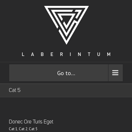
Go to...
Cat 5
Donec Ore Turis Eget
Cat 1
,
Cat 2
,
Cat 5