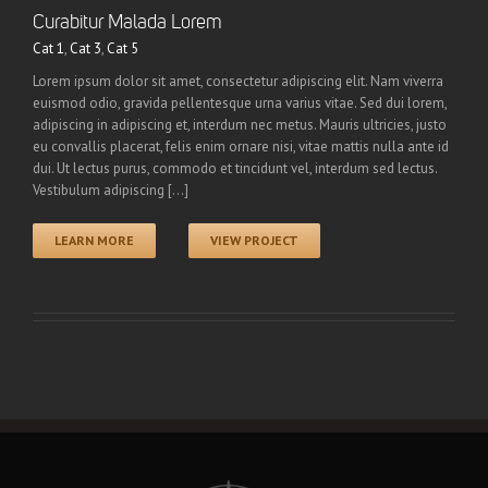
Curabitur Malada Lorem
Cat 1
,
Cat 3
,
Cat 5
Lorem ipsum dolor sit amet, consectetur adipiscing elit. Nam viverra
euismod odio, gravida pellentesque urna varius vitae. Sed dui lorem,
adipiscing in adipiscing et, interdum nec metus. Mauris ultricies, justo
eu convallis placerat, felis enim ornare nisi, vitae mattis nulla ante id
dui. Ut lectus purus, commodo et tincidunt vel, interdum sed lectus.
Vestibulum adipiscing [...]
LEARN MORE
VIEW PROJECT