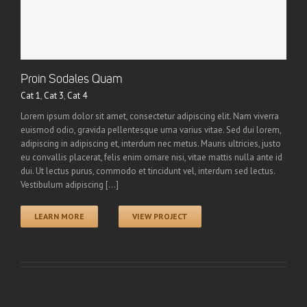
Proin Sodales Quam
Cat 1
,
Cat 3
,
Cat 4
Lorem ipsum dolor sit amet, consectetur adipiscing elit. Nam viverra
euismod odio, gravida pellentesque urna varius vitae. Sed dui lorem,
adipiscing in adipiscing et, interdum nec metus. Mauris ultricies, justo
eu convallis placerat, felis enim ornare nisi, vitae mattis nulla ante id
dui. Ut lectus purus, commodo et tincidunt vel, interdum sed lectus.
Vestibulum adipiscing [...]
LEARN MORE
VIEW PROJECT